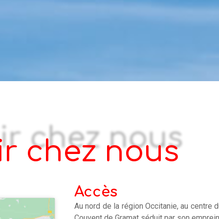
ir chez nous
Accès
Au nord de la région Occitanie, au centre 
Couvent de Gramat séduit par son empreint