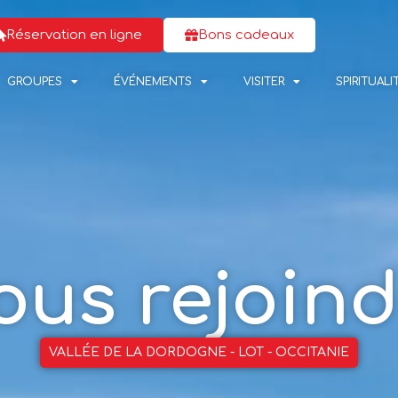
Réservation en ligne
Bons cadeaux
GROUPES
ÉVÉNEMENTS
VISITER
SPIRITUALI
ous rejoind
VALLÉE DE LA DORDOGNE - LOT - OCCITANIE