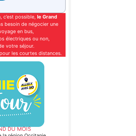
, c’est possible,
le Grand
as besoin de négocier une
 voyage en bus,
s électriques ou non,
e votre séjour.
e pour les courtes distances.
ND DU MOIS
 la région Occitanie,