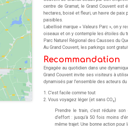
centre de Gramat, le Grand Couvent est é
hectares, boisé et fleuri, un havre de pai
paisibles.
Labellisé marque « Valeurs Parc », on y res
oiseaux et on y contemple les étoiles du tri
Parc Naturel Régional des Causses du Que
Au Grand Couvent, les parkings sont gratui
Recommandation
Engagée au quotidien dans une dynamique 
Grand Couvent invite ses visiteurs à util
dynamisés par l’ensemble des acteurs du 
1. C’est facile comme tout
2. Vous voyagez léger (et sans CO₂)
Prendre le train, c’est réduire so
d’effort : jusqu’à 50 fois moins d’
même trajet. Une bonne action pour l