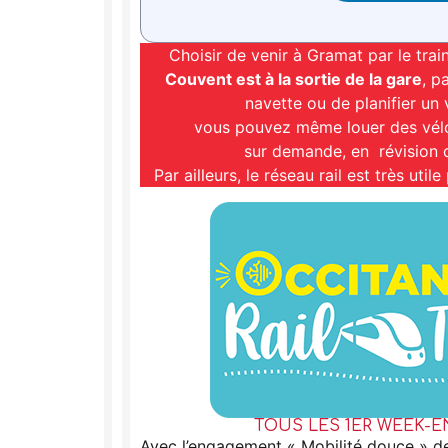
Choisir de venir à Gramat par le train
Couvent est à la sortie de la gare
, p
navette ou de planifier un
vous pouvez même louer des vélo
sur demande, en révision d
Par ailleurs, le réseau rail est très util
TOUS LES 1ER WEEK-E
Avec l’engagement « Mobilité douce » de