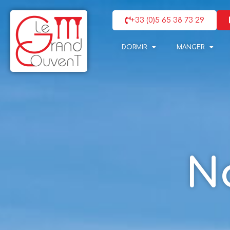
+33 (0)5 65 38 73 29
DORMIR
MANGER
N