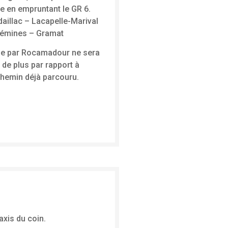
e en empruntant le GR 6.
aillac – Lacapelle-Marival
hémines – Gramat
oie par Rocamadour ne sera
 de plus par rapport à
chemin déjà parcouru.
axis du coin.