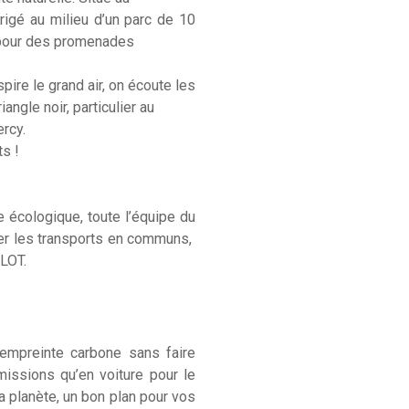
rigé au milieu d’un parc de 10
x pour des promenades
pire le grand air, on écoute les
angle noir, particulier au
rcy.
ts !
écologique, toute l’équipe du
iser les transports en communs,
LOT.
n empreinte carbone sans faire
émissions qu’en voiture pour le
a planète, un bon plan pour vos