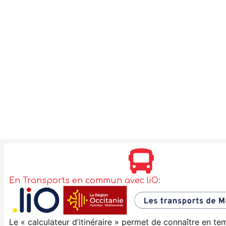
En Transports en commun avec liO:
Le « calculateur d’itinéraire » permet de connaître en tem